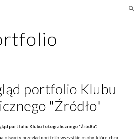
ion
rtfolio
ląd portfolio Klubu
ficznego "Źródło"
ląd portfolio Klubu fotograficznego "Źródło".
a otwarty przegląd portfolio wszystkie osoby, które chcą