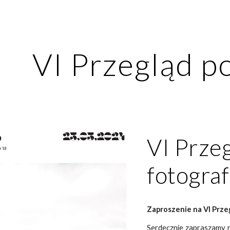
ip to main content
Skip to navigat
VI Przegląd po
VI Przeg
fotogra
Zaproszenie na VI Przeg
Serdecznie zapraszamy n