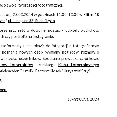
ać o swojej twórczości fotograficznej.
 sobotę
23
.03.2024 w godzinach 11:00-13:00 w
Filii nr 18
cznej, ul. 1 maja nr 32, Ruda Śląska
.
oszę przynieść w dowolnej postaci - odbitek, wydruków,
ch czy portfolio na Instagramie.
nieformalny i jest okazją do integracji z fotograficznym
, poznania nowych osób, wymiany poglądów, rozmów o
i twórczości uczestników. Spotkanie prowadzą członkowie
stów Fotografików
i rudzkiego
Klubu Fotograficznego
Aleksander Orszulik, Bartosz Klosek i Krzysztof Stryj.
.
logu.
Łukasz Cyrus, 2024