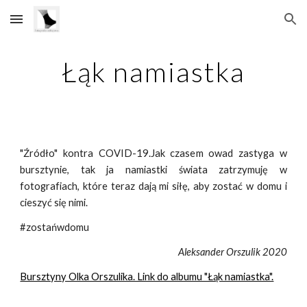
Skip to main content
Skip to navigation
Łąk namiastka
"Źródło" kontra COVID-19.Jak czasem owad zastyga w
bursztynie, tak ja namiastki świata zatrzymuję w
fotografiach, które teraz dają mi siłę, aby zostać w domu i
cieszyć się nimi.
#zostańwdomu
Aleksander Orszulik 2020
Bursztyny Olka Orszulika. Link do albumu "Łąk namiastka".