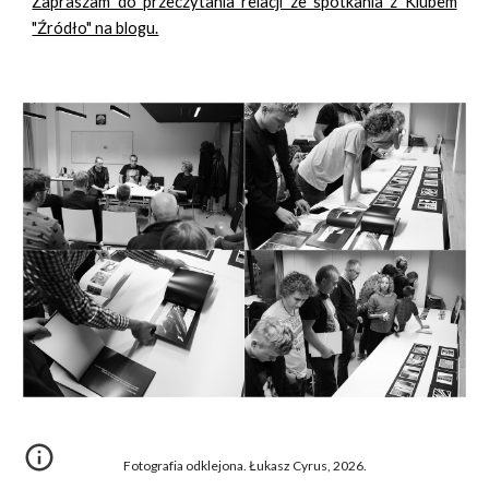
Zapraszam do przeczytania relacji ze spotkania z Klubem
"Źródło" na blogu.
Fotografia odklejona. Łukasz Cyrus, 2026.