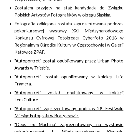
Zostałem przyjęty na staż kandydacki do Związku
Polskich Artystów Fotografików w okręgu Śląskim.
Fotografia odklejona została zaprezentowana podczas
pokonkursowej wystawy XXI Międzynarodowego
Konkursu Cyfrowej Fotokreacji Cyberfoto 2018 w
Regionalnym Ośrodku Kultury w Częstochowie i w Galerii
Katowice ZPAF.
"Autoportret" został opublikowany przez Urban Photo
Awards w Trieście.
"Autoportret" został opublikowany w kolekcji Life
Framera.
"Autoportret" został opublikowany w kolekcji
LensCulture.
"Autoportret" zaprezentowany podczas 28 Festiwalu
Miesiąc Fotografii w Bratysławie.
"Deus ex Machina" zaprezentowany na wystawie
pokonkursowej III Międzynarodowego Biennale