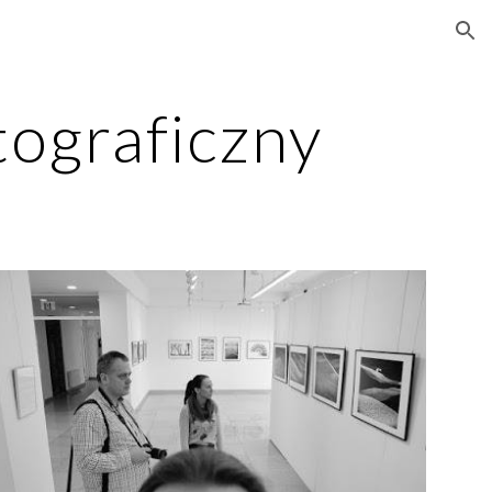
ion
tograficzny