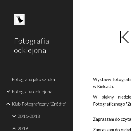
Sk
K
Fotografia
odklejona
Fotografia jako sztuka
Wystawy fotografii
w Kielcach.
Fotografia odklejona
W piękny niedz
Klub Fotograficzny "Źródło"
Fotograficznego "Ź
2016-2018
Zapraszam do czytani
2019
Zapraszam do ogląda