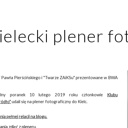
ip to main content
Skip to navigat
ielecki plener fo
 Pawła Pierścińskiego i "Twarze ZAiKSu" prezentowane w BWA
ielny poranek 10 lutego 2019 roku członkowie
Klubu
ródło"
udali się na plener fotograficzny do Kielc.
a pełnej relacji na blogu.
nia zdjęć z pleneru.