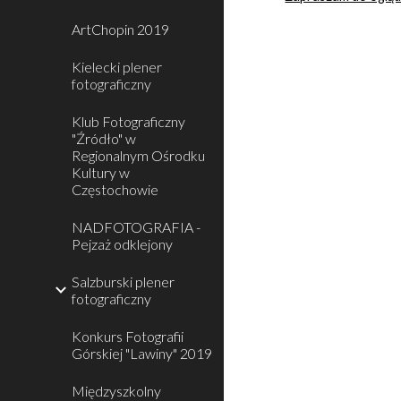
ArtChopin 2019
Kielecki plener
fotograficzny
Klub Fotograficzny
"Źródło" w
Regionalnym Ośrodku
Kultury w
Częstochowie
NADFOTOGRAFIA -
Pejzaż odklejony
Salzburski plener
fotograficzny
Konkurs Fotografii
Górskiej "Lawiny" 2019
Międzyszkolny