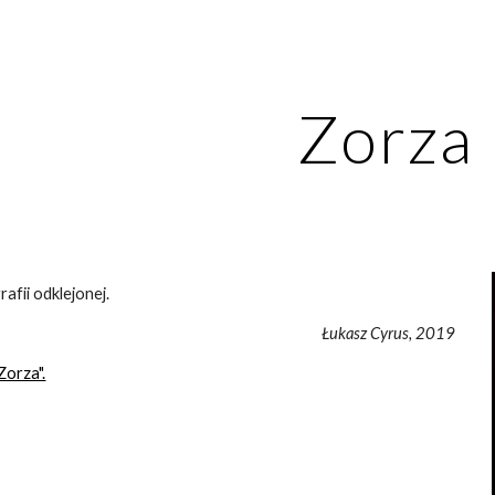
ip to main content
Skip to navigat
Zorza
rafii odklejonej.
Łukasz Cyrus, 2019
Zorza".