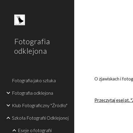
Sk
Fotografia
odklejona
O zjawiskach i fotog
Fotografia jako sztuka
Fotografia odklejona
Przeczytaj esej pt. "
Klub Fotograficzny "Źródło"
Szkoła Fotografii Odklejonej
Eseje o fotografii