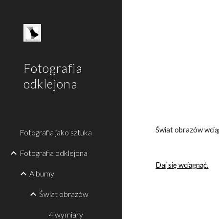
Sk
Fotografia
odklejona
Świat obrazów wcią
Fotografia jako sztuka
Fotografia odklejona
Daj się wciągnąć.
Albumy
Świat obrazów
4 wymiary