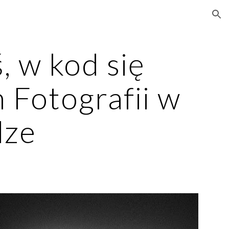
ion
 w kod się 
Fotografii w 
dze