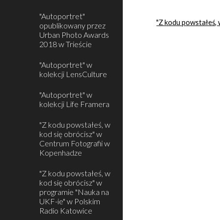
"Autoportret"
"Z kodu powstałeś, 
opublikowany przez
Urban Photo Awards
2018 w Trieście
"Autoportret" w
kolekcji LensCulture
"Autoportret" w
kolekcji Life Framera
"Z kodu powstałeś, w
kod się obrócisz" w
Centrum Fotografii w
Kopenhadze
"Z kodu powstałeś, w
kod się obrócisz" w
programie "Nauka na
UKF-ie" w Polskim
Radio Katowice