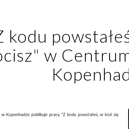
ip to main content
Skip to navigat
Z kodu powstałeś,
cisz" w Centrum 
Kopenha
 w Kopenhadze publikuje pracę "Z kodu powstałeś, w kod się