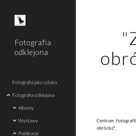
Sk
"
Fotografia
obró
odklejona
Fotografia jako sztuka
Fotografia odklejona
Albumy
Wystawy
Centrum Fotografii
obrócisz".
Publikacje