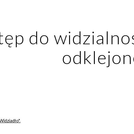
ip to main content
Skip to navigat
ęp do widzialnośc
odklejon
"Widziadło".