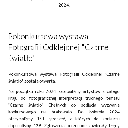
202
4
.
Pokonkursowa wystawa
F
otografii
O
dklejonej "
Czarne
światło
"
Pokonkursowa wystawa
F
otografii
O
dklejonej "
Czarne
światło
"
została otwarta.
Na początku roku 2024 zaprosiliśmy artystów z całego
kraju do fotograficznej interpretacji trudnego tematu
"Czarne światło". Chętnych do podjęcia wyzwania
konkursowego nie brakowało. Do kwietnia 2024
otrzymaliśmy 151 zgłoszeń, z których do konkursu
dopuściliśmy 129. Zgłoszenia odrzucone zawierały błędy