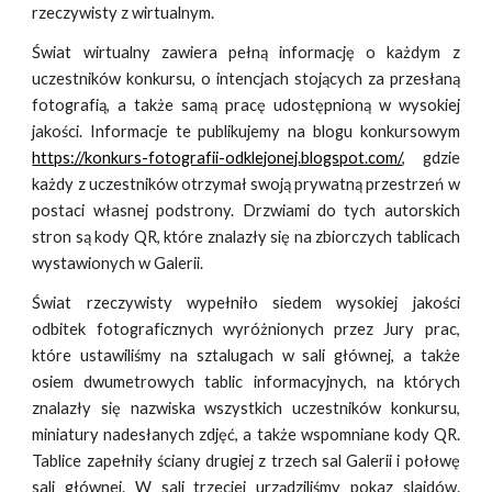
rzeczywisty z wirtualnym.
Świat wirtualny zawiera pełną informację o każdym z
uczestników konkursu, o intencjach stojących za przesłaną
fotografią, a także samą pracę udostępnioną w wysokiej
jakości. Informacje te publikujemy na blogu konkursowym
https://konkurs-fotografii-odklejonej.blogspot.com/
, gdzie
każdy z uczestników otrzymał swoją prywatną przestrzeń w
postaci własnej podstrony. Drzwiami do tych autorskich
stron są kody QR, które znalazły się na zbiorczych tablicach
wystawionych w Galerii.
Świat rzeczywisty wypełniło siedem wysokiej jakości
odbitek fotograficznych wyróżnionych przez Jury prac,
które ustawiliśmy na sztalugach w sali głównej, a także
osiem dwumetrowych tablic informacyjnych, na których
znalazły się nazwiska wszystkich uczestników konkursu,
miniatury nadesłanych zdjęć, a także wspomniane kody QR.
Tablice zapełniły ściany drugiej z trzech sal Galerii i połowę
sali głównej. W sali trzeciej urządziliśmy pokaz slajdów.