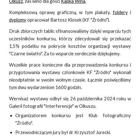
Olkusz
, zaś wino dla gości
Kapka Wina
.
Kompleksową oprawę graficzną, w tym plakaty,
foldery
i
dyplomy
opracował Bartosz Klosek (KF "Źródło").
Druk zbiorczych tablic sfinansowaliśmy dzięki wsparciu tych
uczestników konkursu, którzy zdecydowali się przekazać
1,5% podatku na pokrycie kosztów organizacji wystawy
"Czarne światło". Za to wsparcie serdecznie dziękujemy.
Wszelkie prace konieczne dla przeprowadzenia konkursu i
przygotowania wystawy członkowie KF "Źródło" wykonali
nieodpłatnie w swoim wolnym czasie. Łącznie poświęciliśmy
tym dwu wydarzeniom 1600 godzin.
Wernisaż wystawy odbył się
26
października
202
4
roku w
Galerii fotografii "Interferencje" w Olkuszu.
Organizatorem konkursu jest Klub fotograficzny
"Źródło".
Przewodniczącym jury był dr Krzysztof Jurecki.